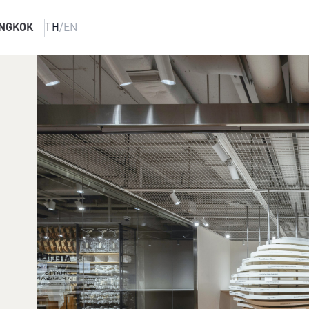
NGKOK
TH
/
EN