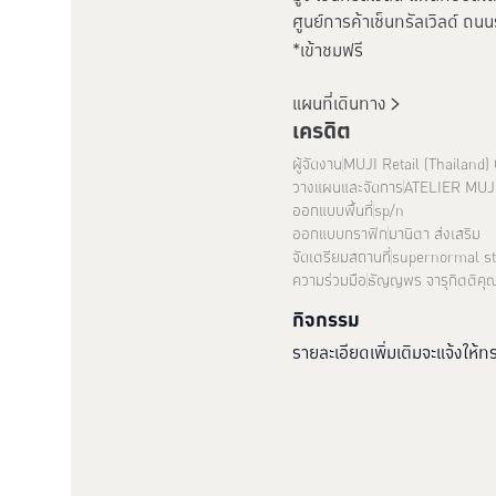
ศูนย์การค้าเซ็นทรัลเวิลด์ ถ
*เข้าชมฟรี
แผนที่เดินทาง
เครดิต
ผู้จัดงาน
MUJI Retail (Thailand) 
วางแผนและจัดการ
ATELIER MUJ
ออกแบบพื้นที่
sp/n
ออกแบบกราฟิก
มานิตา ส่งเสริม
จัดเตรียมสถานที่
supernormal st
ความร่วมมือ
ธัญญพร จารุกิตติคุ
กิจกรรม
รายละเอียดเพิ่มเติมจะแจ้งให้