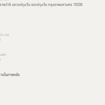
นนราชดำริ แขวงปทุมวัน เขตปทุมวัน กรุงเทพมหานคร 10330
Co.,ltd.
I
udio
ณ
ทราบในภายหลัง