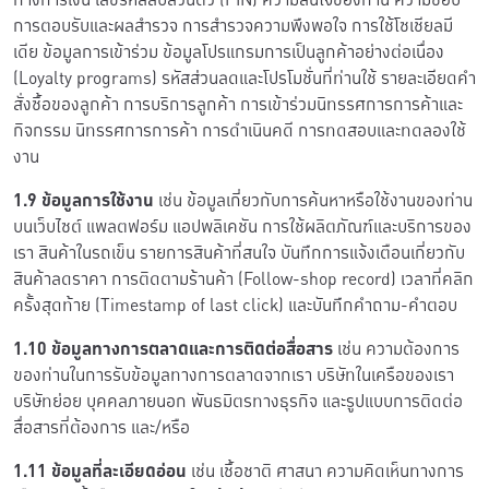
การตอบรับและผลสำรวจ การสำรวจความพึงพอใจ การใช้โซเชียลมี
เดีย ข้อมูลการเข้าร่วม ข้อมูลโปรแกรมการเป็นลูกค้าอย่างต่อเนื่อง
(Loyalty programs) รหัสส่วนลดและโปรโมชั่นที่ท่านใช้ รายละเอียดคำ
สั่งซื้อของลูกค้า การบริการลูกค้า การเข้าร่วมนิทรรศการการค้าและ
กิจกรรม นิทรรศการการค้า การดำเนินคดี การทดสอบและทดลองใช้
งาน
1.9 ข้อมูลการใช้งาน
เช่น ข้อมูลเกี่ยวกับการค้นหาหรือใช้งานของท่าน
บนเว็บไซต์ แพลตฟอร์ม แอปพลิเคชัน การใช้ผลิตภัณฑ์และบริการของ
เรา สินค้าในรถเข็น รายการสินค้าที่สนใจ บันทึกการแจ้งเตือนเกี่ยวกับ
สินค้าลดราคา การติดตามร้านค้า (Follow-shop record) เวลาที่คลิก
ครั้งสุดท้าย (Timestamp of last click) และบันทึกคำถาม-คำตอบ
1.10 ข้อมูลทางการตลาดและการติดต่อสื่อสาร
เช่น ความต้องการ
ของท่านในการรับข้อมูลทางการตลาดจากเรา บริษัทในเครือของเรา
บริษัทย่อย บุคคลภายนอก พันธมิตรทางธุรกิจ และรูปแบบการติดต่อ
สื่อสารที่ต้องการ และ/หรือ
1.11 ข้อมูลที่ละเอียดอ่อน
เช่น เชื้อชาติ ศาสนา ความคิดเห็นทางการ