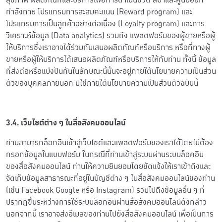
กำลังกาย โปรแกรมการสะสมคะแนน (Reward program) และ
โปรแกรมการเป็นลูกค้าอย่างต่อเนื่อง (Loyalty program) และการ
วิเคราะห์ข้อมูล (Data analytics) รวมถึง แพลตฟอร์มของผู้ขายหรือผู้
ให้บริการซึ่งเราอาจได้ร่วมกันเสนอผลิตภัณฑ์หรือบริการ หรือที่ทางผู้
ขายหรือผู้ให้บริการได้เสนอผลิตภัณฑ์หรือบริการให้กับท่าน ทั้งนี้ ข้อมูล
ที่ส่งต่อหรือแบ่งปันกันในลักษณะนี้นั้นจะอยู่ภายใต้นโยบายความเป็นส่วน
ตัวของบุคคลภายนอก มิใช่ภายใต้นโยบายความเป็นส่วนตัวฉบับนี้
3
.
4
.
เว็บไซต์ต่าง ๆ ในสื่อสังคมออนไลน์
ท่านสามารถล็อกอินเข้าสู่เว็บไซต์และแพลตฟอร์มของเราได้โดยไม่ต้อง
กรอกข้อมูลในแบบฟอร์ม ในกรณีที่ท่านเข้าสู่ระบบผ่านระบบล็อคอิน
ของสื่อสังคมออนไลน์ ท่านให้ความยินยอมโดยชัดแจ้งให้เราเข้าถึงและ
จัดเก็บข้อมูลสาธารณะที่อยู่ในบัญชีต่าง ๆ ในสื่อสังคมออนไลน์ของท่าน
(เช่น Facebook Google หรือ Instagram) รวมไปถึงข้อมูลอื่น ๆ ที่
ปรากฏขึ้นระหว่างการใช้ระบบล็อกอินผ่านสื่อสังคมออนไลน์ดังกล่าว
นอกจากนี้ เราอาจส่งอีเมลของท่านไปยังสื่อสังคมออนไลน์ เพื่อเป็นการ