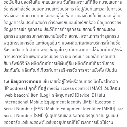
ขอเงินคืน ยอดเงินคืน คะแนนสะสม วันที่และสถานที่ที่ซื้อ หมายเลขการ
ซื้อหรือคำสั่งซื้อ วันนัดหมายเข้ารับบริการ ที่อยู่/วันที่และเวลาในการรับ
หรือจัดส่ง ข้อความตอบรับของผู้รับ ข้อความลงท้ายในอีเมลของผู้รับ
ข้อมูลการรับประกันสินค้า คำร้องเรียนและข้อเรียกร้อง ข้อมูลการจอง
ข้อมูลการเช่า ธุรกรรม ประวัติการทำธุรกรรม สถานที่ สถานะของ
ธุรกรรม ธุรกรรมทางการขายในอดีต สถานะ สถานะการทำธุรกรรม
พฤติกรรมการซื้อ และข้อมูลอื่น ๆ ของผลิตภัณฑ์และบริการที่ท่านซื้อ
ซึ่งรวมถึงแต่ไม่จำกัดเพียง ข้อมูลใด ๆ ที่เกิดจากการใช้ผลิตภัณฑ์/หรือ
การบริการผ่านแพลตฟอร์มของเรา เช่น กระเป๋าเงินอิเล็กทรอนิกส์
สินทรัพย์ดิจิทัล ผลิตภัณฑ์การให้เงินกู้ยืม ผลิตภัณฑ์เกี่ยวกับการ
ประกันภัย ผลิตภัณฑ์เกี่ยวกับการบริหารจัดการความมั่งคั่ง เป็นต้น
1.6 ข้อมูลทางเทคนิค
เช่น เลขที่อยู่ไอพีหรืออินเทอร์เน็ตโพรโทคอล
(IP address) คุกกี้ ที่อยู่ media access control (MAC) เว็บบีคอน
(web beacon) ล็อก (Log) รหัสอุปกรณ์ (Device ID) (เช่น
International Mobile Equipment Identity (IMEI) Electronic
Serial Number (ESN) Mobile Equipment Identifier (MEID) และ
Serial Number (SN)) รุ่นอุปกรณ์และประเภทของอุปกรณ์ รูปแบบ
ของฮาร์ดแวร์และซอฟต์แวร์ของอุปกรณ์ที่ใช้ เวลาการเปิดใช้งาน