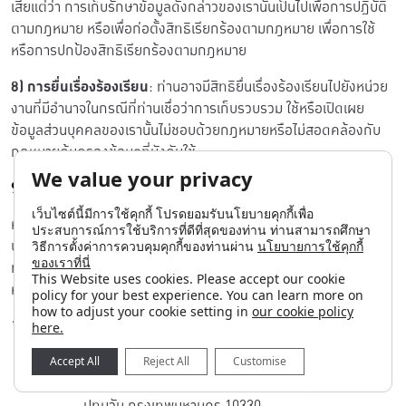
เสียแต่ว่า การเก็บรักษาข้อมูลดังกล่าวของเรานั้นเป็นไปเพื่อการปฏิบัติ
ตามกฎหมาย หรือเพื่อก่อตั้งสิทธิเรียกร้องตามกฎหมาย เพื่อการใช้
หรือการปกป้องสิทธิเรียกร้องตามกฎหมาย
8) การยื่นเรื่องร้องเรียน
: ท่านอาจมีสิทธิยื่นเรื่องร้องเรียนไปยังหน่วย
งานที่มีอำนาจในกรณีที่ท่านเชื่อว่าการเก็บรวบรวม ใช้หรือเปิดเผย
ข้อมูลส่วนบุคคลของเรานั้นไม่ชอบด้วยกฎหมายหรือไม่สอดคล้องกับ
กฎหมายคุ้มครองข้อมูลที่บังคับใช้
We value your privacy
9. รายละเอียดการติดต่อเรา
เว็บไซต์นี้มีการใช้คุกกี้ โปรดยอมรับนโยบายคุกกี้เพื่อ
หากท่านมีความประสงค์ที่จะใช้สิทธิของท่านที่เกี่ยวข้องกับข้อมูลส่วน
ประสบการณ์การใช้บริการที่ดีที่สุดของท่าน ท่านสามารถศึกษา
บุคคลของท่าน หรือหากท่านมีข้อสงสัยเกี่ยวกับข้อมูลส่วนบุคคลของ
วิธีการตั้งค่าการควบคุมคุกกี้ของท่านผ่าน
นโยบายการใช้คุกกี้
ของเราที่นี่
ท่านภายใต้นโยบายความเป็นส่วนตัวฉบับนี้ โปรดติดต่อเราหรือเจ้า
This Website uses cookies. Please accept our cookie
หน้าที่คุ้มครองข้อมูลส่วนบุคคลของเราที่
policy for your best experience. You can learn more on
how to adjust your cookie setting in
our cookie policy
1) ชื่อบริษัท
here.
บริษัท มูจิ รีเทล (ประเทศไทย) จำกัด
Accept All
Reject All
Customise
เลขที่ 4, 4/5 ชั้น 9 ถนนราชดำริห์ แขวงปทุมวัน เขต
ปทุมวัน กรุงเทพมหานคร 10330