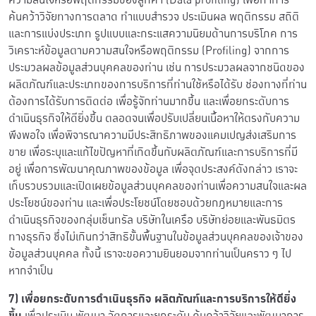
ค้นคว้าวิจัยทางการตลาด ทำแบบสำรวจ ประเมินผล พฤติกรรม สถิติ
และการแบ่งประเภท รูปแบบและกระแสความนิยมด้านการบริโภค การ
วิเคราะห์ข้อมูลตามความสนใจหรือพฤติกรรม (Profiling) จากการ
ประมวลผลข้อมูลส่วนบุคคลของท่าน เช่น การประมวลผลจากชนิดของ
ผลิตภัณฑ์และประเภทของการบริการที่ท่านใช้หรือได้รับ ช่องทางที่ท่าน
ต้องการได้รับการติดต่อ เพื่อรู้จักท่านมากขึ้น และเพื่อยกระดับการ
ดำเนินธุรกิจให้ดียิ่งขึ้น ตลอดจนเพื่อปรับเปลี่ยนเนื้อหาให้ตรงกับความ
พึงพอใจ เพื่อพิจารณาความมีประสิทธิภาพของแคมเปญส่งเสริมการ
ขาย เพื่อระบุและแก้ไขปัญหาที่เกิดขึ้นกับผลิตภัณฑ์และการบริการที่มี
อยู่ เพื่อการพัฒนาคุณภาพของข้อมูล เพื่อจุดประสงค์ดังกล่าว เราจะ
เก็บรวบรวมและเปิดเผยข้อมูลส่วนบุคคลของท่านเพื่อความสนใจและผล
ประโยชน์ของท่าน และเพื่อประโยชน์โดยชอบด้วยกฎหมายและการ
ดำเนินธุรกิจของกลุ่มเซ็นทรัล บริษัทในเครือ บริษัทย่อยและพันธมิตร
ทางธุรกิจ ซึ่งไม่เกินกว่าสิทธิขั้นพื้นฐานในข้อมูลส่วนบุคคลของเจ้าของ
ข้อมูลส่วนบุคคล ทั้งนี้ เราจะขอความยินยอมจากท่านเป็นคราว ๆ ไป
หากจำเป็น
7
)
เพื่อยกระดับการดำเนินธุรกิจ ผลิตภัณฑ์และการบริการให้ดียิ่ง
ขึ้น
เพื่อประเมิน พัฒนา จัดการและยกระดับ ค้นคว้าวิจัยและพัฒนาการ