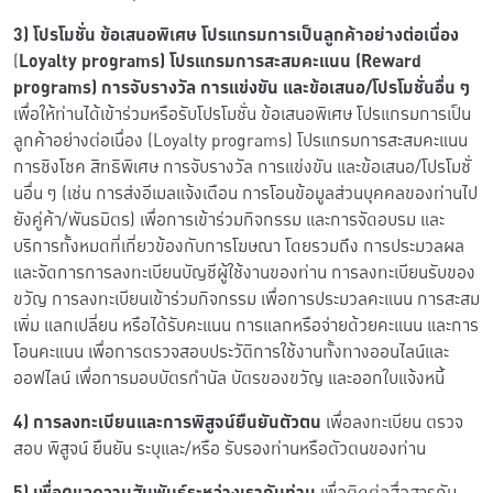
3
)
โปรโมชั่น ข้อเสนอพิเศษ โปรแกรมการเป็นลูกค้าอย่างต่อเนื่อง
(
Loyalty programs)
โปรแก
รมกา
ร
สะสมคะแนน
(
Reward
programs
) การจับรางวัล การแข่งขัน และข้อเสนอ
/โปรโมชั่นอื่น ๆ
เพื่อให้ท่านได้เข้าร่วมหรือรับโปรโมชั่น ข้อเสนอพิเศษ โปรแกรมการเป็น
ลูกค้าอย่างต่อเนื่อง (Loyalty programs) โปรแกรมการสะสมคะแนน
การชิงโชค สิทธิพิเศษ การจับรางวัล การแข่งขัน และข้อเสนอ/โปรโมชั่
นอื่น ๆ (เช่น การส่งอีเมลแจ้งเตือน การโอนข้อมูลส่วนบุคคลของท่านไป
ยังคู่ค้า/พันธมิตร) เพื่อการเข้าร่วมกิจกรรม และการจัดอบรม และ
บริการทั้งหมดที่เกี่ยวข้องกับการโฆษณา โดยรวมถึง การประมวลผล
และจัดการการลงทะเบียนบัญชีผู้ใช้งานของท่าน การลงทะเบียนรับของ
ขวัญ การลงทะเบียนเข้าร่วมกิจกรรม เพื่อการประมวลคะแนน การสะสม
เพิ่ม แลกเปลี่ยน หรือได้รับคะแนน การแลกหรือจ่ายด้วยคะแนน และการ
โอนคะแนน เพื่อการตรวจสอบประวัติการใช้งานทั้งทางออนไลน์และ
ออฟไลน์ เพื่อการมอบบัตรกำนัล บัตรของขวัญ และออกใบแจ้งหนี้
4
)
การลงทะเบียนและการพิสูจน์ยืนยันตัวตน
เพื่อลงทะเบียน ตรวจ
สอบ พิสูจน์ ยืนยัน ระบุและ/หรือ รับรองท่านหรือตัวตนของท่าน
5
)
เพื่อดูแลความสัมพันธ์ระหว่างเรากับท่าน
เพื่อติดต่อสื่อสารกับ