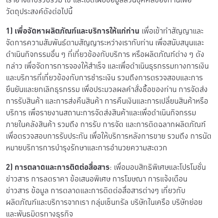
วัตถุประสงค์ดังต่อไปนี้
1) เพื่อจัดหาผลิตภัณฑ์และบริการให้แก่ท่าน
เพื่อเข้าทำสัญญาและ
จัดการความสัมพันธ์ตามสัญญาระหว่างเรากับท่าน เพื่อสนับสนุนและ
ดำเนินกิจกรรมอื่น ๆ ที่เกี่ยวข้องกับบริการ หรือผลิตภัณฑ์ต่าง ๆ ดัง
กล่าว เพื่อจัดการการจองให้สำเร็จ และเพื่อดำเนินธุรกรรมทางการเงิน
และบริการที่เกี่ยวข้องกับการชำระเงิน รวมถึงการตรวจสอบและการ
ยืนยันและยกเลิกธุรกรรม เพื่อประมวลผลคำสั่งซื้อของท่าน การจัดส่ง
การรับสินค้า และการส่งคืนสินค้า การคืนเงินและการเปลี่ยนสินค้าหรือ
บริการ เพื่อรายงานสถานะการจัดส่งสินค้าและเพื่อดำเนินกิจกรรม
ภายในคลังสินค้า รวมถึง การรับ การจัด และการติดฉลากผลิตภัณฑ์
เพื่อตรวจสอบการรับประกัน เพื่อให้บริการหลังการขาย รวมถึง การนัด
หมายบริการการบำรุงรักษาและการอำนวยความสะดวก
2)
การตลาดและการติดต่อสื่อสาร
: เพื่อมอบสิทธิพิเศษและโปรโมชั่น
ข่าวสาร การลดราคา ข้อเสนอพิเศษ การโฆษณา การแจ้งเตือน
ข่าวสาร ข้อมูล การตลาดและการติดต่อสื่อสารต่างๆ เกี่ยวกับ
ผลิตภัณฑ์และบริการจากเรา กลุ่มเซ็นทรัล บริษัทในเครือ บริษัทย่อย
และพันธมิตรทางธุรกิจ