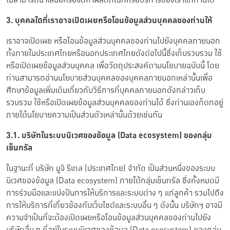
3
.
บุคคลใดที่เราอาจเปิดเผยหรือโอนข้อมูลส่วนบุคคลของท่านให้
เราอาจเปิดเผย หรือโอนข้อมูลส่วนบุคคลของท่านไปยังบุคคลภายนอก
ทั้งภายในประเทศไทยหรือนอกประเทศไทยดังต่อไปนี้ซึ่งเก็บรวบรวม ใช้
หรือเปิดเผยข้อมูลส่วนบุคคล เพื่อวัตถุประสงค์ตามนโยบายฉบับนี้ โดย
ท่านสามารถอ่านนโยบายส่วนบุคคลของบุคคลภายนอกเหล่านั้นเพื่อ
ศึกษาข้อมูลเพิ่มเติมเกี่ยวกับวิธีการที่บุคคลภายนอกดังกล่าวเก็บ
รวบรวม ใช้หรือเปิดเผยข้อมูลส่วนบุคคลของท่านได้ ซึ่งท่านเองก็ตกอยู่
ภายใต้นโยบายความเป็นส่วนตัวเหล่านั้นด้วยเช่นกัน
3
.
1
.
บริษัทในระบบนิเวศของข้อมูล (
Data ecosystem
) ของกลุ่ม
เซ็นทรัล
ในฐานะที่ บริษัท มูจิ รีเทล (ประเทศไทย) จำกัด เป็นส่วนหนึ่งของระบบ
นิเวศของข้อมูล (Data ecosystem) ภายใต้กลุ่มเซ็นทรัล ซึ่งทั้งหมดมี
การร่วมมือและแบ่งปันการให้บริการและระบบต่าง ๆ แก่ลูกค้า รวมไปถึง
การให้บริการที่เกี่ยวข้องกับเว็บไซต์และระบบอื่น ๆ ดังนั้น บริษัทฯ อาจมี
ความจำเป็นที่จะต้องเปิดเผยหรือโอนข้อมูลส่วนบุคคลของท่านไปยัง
บริษัทอื่น ๆ ที่อยู่ในระบบนิเวศของข้อมูล (Data ecosystem) ของกลุ่ม