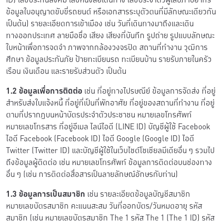
ข้อมูลใบอนุญาตขับขี่รถยนต์ หรือเอกสารระบุตัวตนที่มีลักษณะเดียวกัน
เป็นต้น) รายละเอียดการเข้าเมือง เช่น วันที่เดินทางมาถึงและเดิน
ทางออกประเทศ ลายมือชื่อ เสียง เสียงที่บันทึก รูปถ่าย รูปแบบลักษณะ
ใบหน้าเพื่อการจดจำ ภาพจากกล้องวงจรปิด สถานที่ทำงาน วุฒิการ
ศึกษา ข้อมูลประกันภัย ป้ายทะเบียนรถ ทะเบียนบ้าน รายรับภายในครัว
เรือน เงินเดือน และรายรับส่วนตัว เป็นต้น
1.2 ข้อมูลเพื่อการติดต่อ
เช่น ที่อยู่ทางไปรษณีย์ ข้อมูลการจัดส่ง ที่อยู่
สำหรับส่งใบแจ้งหนี้ ที่อยู่ที่เป็นที่พักอาศัย ที่อยู่ของสถานที่ทำงาน ที่อยู่
ตามที่ปรากฏบนหน้าบัตรประจำตัวประชาชน หมายเลขโทรศัพท์
หมายเลขโทรสาร ที่อยู่อีเมล ไลน์ไอดี (LINE ID) บัญชีผู้ใช้ Facebook
ไอดี Facebook (Facebook ID) ไอดี Google (Google ID) ไอดี
Twitter (Twitter ID) และบัญชีผู้ใช้ในเว็บไซต์โซเชียลมีเดียอื่น ๆ รวมไป
ถึงข้อมูลผู้ติดต่อ เช่น หมายเลขโทรศัพท์ ข้อมูลการติดต่อบนช่องทาง
อื่น ๆ (เช่น การติดต่อสื่อสารเป็นลายลักษณ์อักษรกับท่าน)
1.3 ข้อมูลการเป็นสมาชิก
เช่น รายละเอียดข้อมูลบัญชีสมาชิก
หมายเลขบัตรสมาชิก คะแนนสะสม วันที่ออกบัตร/วันหมดอายุ รหัส
สมาชิก (เช่น หมายเลขบัตรสมาชิก The 1 รหัส The 1 (The 1 ID) รหัส