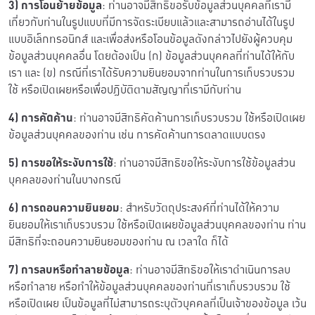
3) การโอนย้ายข้อมูล
: ท่านอาจมีสิทธิขอรับข้อมูลส่วนบุคคลที่เรามี
เกี่ยวกับท่านในรูปแบบที่มีการจัดระเบียบแล้วและสามารถอ่านได้ในรูป
แบบอิเล็กทรอนิกส์ และเพื่อส่งหรือโอนข้อมูลดังกล่าวไปยังผู้ควบคุม
ข้อมูลส่วนบุคคลอื่น โดยต้องเป็น (ก) ข้อมูลส่วนบุคคลที่ท่านได้ให้กับ
เรา และ (ข) กรณีที่เราได้รับความยินยอมจากท่านในการเก็บรวบรวม
ใช้ หรือเปิดเผยหรือเพื่อปฏิบัติตามสัญญาที่เรามีกับท่าน
4) การคัดค้าน
: ท่านอาจมีสิทธิคัดค้านการเก็บรวบรวม ใช้หรือเปิดเผย
ข้อมูลส่วนบุคคลของท่าน เช่น การคัดค้านการตลาดแบบตรง
5) การขอให้ระงับการใช้
: ท่านอาจมีสิทธิขอให้ระงับการใช้ข้อมูลส่วน
บุคคลของท่านในบางกรณี
6) การถอนความยินยอม
: สำหรับวัตถุประสงค์ที่ท่านได้ให้ความ
ยินยอมให้เราเก็บรวบรวม ใช้หรือเปิดเผยข้อมูลส่วนบุคคลของท่าน ท่าน
มีสิทธิที่จะถอนความยินยอมของท่าน ณ เวลาใด ก็ได้
7) การลบหรือทำลายข้อมูล
: ท่านอาจมีสิทธิขอให้เราดำเนินการลบ
หรือทำลาย หรือทำให้ข้อมูลส่วนบุคคลของท่านที่เราเก็บรวบรวม ใช้
หรือเปิดเผย เป็นข้อมูลที่ไม่สามารถระบุตัวบุคคลที่เป็นเจ้าของข้อมูล เว้น