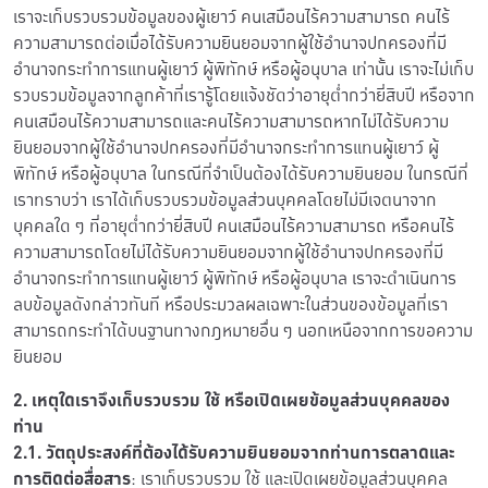
เราจะเก็บรวบรวมข้อมูลของผู้เยาว์ คนเสมือนไร้ความสามารถ คนไร้
ความสามารถต่อเมื่อได้รับความยินยอมจากผู้ใช้อำนาจปกครองที่มี
อำนาจกระทำการแทนผู้เยาว์ ผู้พิทักษ์ หรือผู้อนุบาล เท่านั้น เราจะไม่เก็บ
รวบรวมข้อมูลจากลูกค้าที่เรารู้โดยแจ้งชัดว่าอายุต่ำกว่ายี่สิบปี หรือจาก
คนเสมือนไร้ความสามารถและคนไร้ความสามารถหากไม่ได้รับความ
ยินยอมจากผู้ใช้อำนาจปกครองที่มีอำนาจกระทำการแทนผู้เยาว์ ผู้
พิทักษ์ หรือผู้อนุบาล ในกรณีที่จำเป็นต้องได้รับความยินยอม ในกรณีที่
เราทราบว่า เราได้เก็บรวบรวมข้อมูลส่วนบุคคลโดยไม่มีเจตนาจาก
บุคคลใด ๆ ที่อายุต่ำกว่ายี่สิบปี คนเสมือนไร้ความสามารถ หรือคนไร้
ความสามารถโดยไม่ได้รับความยินยอมจากผู้ใช้อำนาจปกครองที่มี
อำนาจกระทำการแทนผู้เยาว์ ผู้พิทักษ์ หรือผู้อนุบาล เราจะดำเนินการ
ลบข้อมูลดังกล่าวทันที หรือประมวลผลเฉพาะในส่วนของข้อมูลที่เรา
สามารถกระทำได้บนฐานทางกฎหมายอื่น ๆ นอกเหนือจากการขอความ
ยินยอม
2
. เหตุใดเราจึงเก็บรวบรวม ใช้ หรือเปิดเผยข้อมูลส่วนบุคคลของ
ท่าน
2
.
1
. วัตถุประสงค์ที่ต้องได้รับความยินยอมจากท่าน
การตลาดและ
การติดต่อสื่อสาร
: เราเก็บรวบรวม ใช้ และเปิดเผยข้อมูลส่วนบุคคล