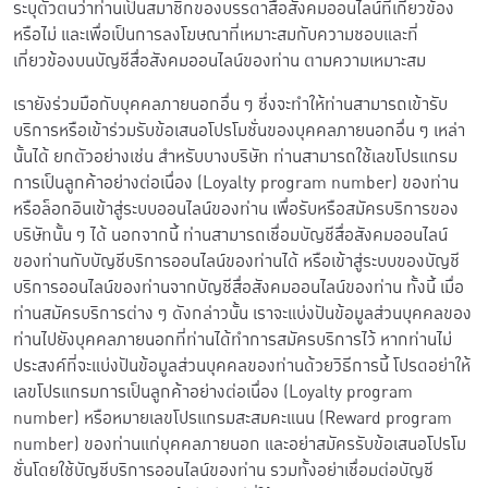
ระบุตัวตนว่าท่านเป็นสมาชิกของบรรดาสื่อสังคมออนไลน์ที่เกี่ยวข้อง
หรือไม่ และเพื่อเป็นการลงโฆษณาที่เหมาะสมกับความชอบและที่
เกี่ยวข้องบนบัญชีสื่อสังคมออนไลน์ของท่าน ตามความเหมาะสม
เรายังร่วมมือกับบุคคลภายนอกอื่น ๆ ซึ่งจะทำให้ท่านสามารถเข้ารับ
บริการหรือเข้าร่วมรับข้อเสนอโปรโมชั่นของบุคคลภายนอกอื่น ๆ เหล่า
นั้นได้ ยกตัวอย่างเช่น สำหรับบางบริษัท ท่านสามารถใช้เลขโปรแกรม
การเป็นลูกค้าอย่างต่อเนื่อง (Loyalty program number) ของท่าน
หรือล็อกอินเข้าสู่ระบบออนไลน์ของท่าน เพื่อรับหรือสมัครบริการของ
บริษัทนั้น ๆ ได้ นอกจากนี้ ท่านสามารถเชื่อมบัญชีสื่อสังคมออนไลน์
ของท่านกับบัญชีบริการออนไลน์ของท่านได้ หรือเข้าสู่ระบบของบัญชี
บริการออนไลน์ของท่านจากบัญชีสื่อสังคมออนไลน์ของท่าน ทั้งนี้ เมื่อ
ท่านสมัครบริการต่าง ๆ ดังกล่าวนั้น เราจะแบ่งปันข้อมูลส่วนบุคคลของ
ท่านไปยังบุคคลภายนอกที่ท่านได้ทำการสมัครบริการไว้ หากท่านไม่
ประสงค์ที่จะแบ่งปันข้อมูลส่วนบุคคลของท่านด้วยวิธีการนี้ โปรดอย่าให้
เลขโปรแกรมการเป็นลูกค้าอย่างต่อเนื่อง (Loyalty program
number) หรือหมายเลขโปรแกรมสะสมคะแนน (Reward program
number) ของท่านแก่บุคคลภายนอก และอย่าสมัครรับข้อเสนอโปรโม
ชั่นโดยใช้บัญชีบริการออนไลน์ของท่าน รวมทั้งอย่าเชื่อมต่อบัญชี