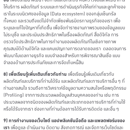
ให้บริการ ผลิตภัณฑ์ ระบบและการดำเนินธุรกิจให้แก่ท่านและลูกค้าของ
เราในระบบนิเวศของข้อมูล (Data ecosystem) ของกลุ่มเซ็นทรัล
ทั้งหมด และรวมถึงแต่ไม่จำกัดเพียงพันธมิตรทางธุรกิจของเรา เพื่อ
ระบุและแก้ไขปัญหาที่เกิดขึ้น เพื่อจัดทำรายงานภาพรวมของข้อมูลแบบ
ไม่ระบุชื่อ และประเมินประสิทธิภาพในเรื่องผลิตภัณฑ์ สื่อดิจิทัล การ
ตรวจวัดประสิทธิภาพในการทำงานของผลิตภัณฑ์ในเชิงกายภาพ
คุณสมบัติด้านดิจิทัล และแคมเปญทางการตลาดของเรา ตลอดจนการ
พัฒนาโมเดลทางธุรกิจ แบบจำลองสำหรับการพิจารณาสินเชื่อ แบบ
จำลองด้านการประกันภัยและการจัดเก็บหนี้สิน
8
)
เพื่อเรียนรู้เพิ่มเติมเกี่ยวกับท่าน
เพื่อเรียนรู้เพิ่มเติมเกี่ยวกับ
ผลิตภัณฑ์และบริการที่ท่านได้รับ และผลิตภัณฑ์และการบริการอื่น ๆ ที่
ท่านอาจสนใจ รวมถึงการวิเคราะห์ข้อมูลตามความสนใจหรือพฤติกรรม
(Profiling) จากการประมวลผลข้อมูลส่วนบุคคลของท่าน เช่น การ
ประมวลผลจากชนิดของผลิตภัณฑ์และประเภทของการบริการที่ท่านใช้
หรือได้รับจากเรา ช่องทางที่ท่านต้องการได้รับการติดต่อ และอื่น ๆ
9
)
การทำงานของเว็บไซต์ แอปพลิเคชันมือถือ และแพลตฟอร์มของ
เรา
เพื่อดูแล ดำเนินงาน ติดตาม สังเกตการณ์ และจัดการเว็บไซต์และ