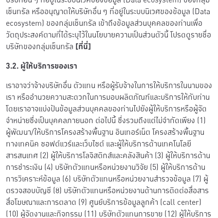
เซ็นทรัล หรืออนุญาตให้บริษัทอื่น ๆ ที่อยู่ในระบบนิเวศของข้อมูล (Data
ecosystem) ของกลุ่มเซ็นทรัล เข้าถึงข้อมูลส่วนบุคคลของท่านเพื่อ
วัตถุประสงค์ตามที่ได้ระบุไว้ในนโยบายความเป็นส่วนตัวนี้ โปรดดูรายชื่อ
บริษัทของกลุ่มเซ็นทรัล
[
ที่นี่
]
3
.
2
.
ผู้ให้บริการของเรา
เราอาจว่าจ้างบริษัทอื่น ตัวแทน หรือผู้รับจ้างในการให้บริการในนามของ
เรา หรืออำนวยความสะดวกในการมอบผลิตภัณฑ์และบริการให้กับท่าน
โดยเราอาจแบ่งปันข้อมูลส่วนบุคคลของท่านไปยังผู้ให้บริการหรือผู้จัด
จำหน่ายซึ่งเป็นบุคคลภายนอก ต่อไปนี้ ซึ่งรวมถึงแต่ไม่จำกัดเพียง (1)
ผู้พัฒนา/ให้บริการโครงสร้างพื้นฐาน อินเทอร์เน็ต โครงสร้างพื้นฐาน
ทางเทคนิค ซอฟต์แวร์และเว็บไซต์ และผู้ให้บริการด้านเทคโนโลยี
สารสนเทศ (2) ผู้ให้บริการโลจิสติกส์และคลังสินค้า (3) ผู้ให้บริการด้าน
การชำระเงิน (4) บริษัทตัวแทนหรือหน่วยงานวิจัย (5) ผู้ให้บริการด้าน
การวิเคราะห์ข้อมูล (6) บริษัทตัวแทนหรือหน่วยงานสำรวจข้อมูล (7) ผู้
ตรวจสอบบัญชี (8) บริษัทตัวแทนหรือหน่วยงานด้านการติดต่อสื่อสาร
สื่อโฆษณาและการตลาด (9) ศูนย์บริการข้อมูลลูกค้า (call center)
(10) ผู้จัดงานและกิจกรรม (11) บริษัทตัวแทนการขาย (12) ผู้ให้บริการ